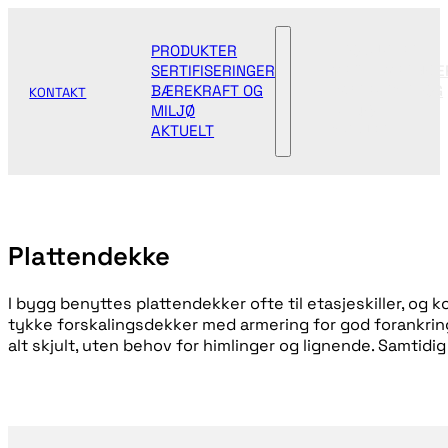
PRODUKTER
PRODUKTER
SERTIFISERINGER
SERTIFISERINGE
BÆREKRAFT OG
BÆREKRAFT OG
KONTAKT
MILJØ
MILJØ
AKTUELT
AKTUELT
Plattendekke
I bygg benyttes plattendekker ofte til etasjeskiller, o
tykke forskalingsdekker med armering for god forankring ti
alt skjult, uten behov for himlinger og lignende. Samtidi