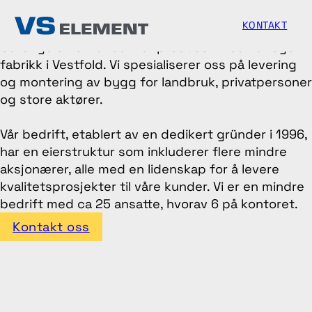
OM VS ELEMENT
KONTAKT
VS element prosjekterer og monterer
betongelementer som er produsert ved vår egen
fabrikk i Vestfold. Vi spesialiserer oss på levering
og montering av bygg for landbruk, privatpersoner
og store aktører.
Vår bedrift, etablert av en dedikert gründer i 1996,
har en eierstruktur som inkluderer flere mindre
aksjonærer, alle med en lidenskap for å levere
kvalitetsprosjekter til våre kunder. Vi er en mindre
bedrift med ca 25 ansatte, hvorav 6 på kontoret.
Kontakt oss