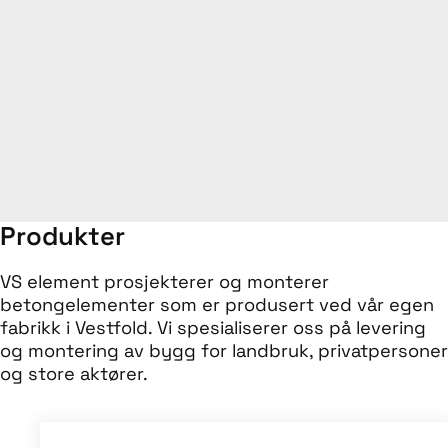
Produkter
VS element prosjekterer og monterer
betongelementer som er produsert ved vår egen
fabrikk i Vestfold. Vi spesialiserer oss på levering
og montering av bygg for landbruk, privatpersoner
og store aktører.