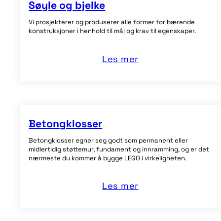
Søyle og bjelke
Vi prosjekterer og produserer alle former for bærende
konstruksjoner i henhold til mål og krav til egenskaper.
Les mer
Betongklosser
Betongklosser egner seg godt som permanent eller
midlertidig støttemur, fundament og innramming, og er det
nærmeste du kommer å bygge LEGO i virkeligheten.
Les mer