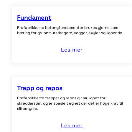
Fundament
Prefabrikkerte betongfundamenter brukes gjerne som
bæring for grunnmursdragere, vegger, søyler og lignende.
Les mer
Trapp og repos
Prefabrikkerte trapper og repos gir mulighet for
skreddersøm, og er spesielt egnet der det er høye krav til
slitestyrke.
Les mer